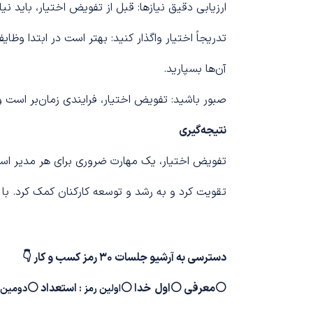
ارزیابی دقیق نیازها: قبل از تفویض اختیار، باید نیا
تدریجاً اختیار واگذار کنید: بهتر است در ابتدا وظا
آن‌ها بسپارید.
صبور باشید: تفویض اختیار، فرایندی زمان‌بر است و
نتیجه‌گیری
تفویض اختیار، یک مهارت ضروری برای هر مدیر است. 
تقویت کرد و به رشد و توسعه کارکنان کمک کرد. با 
دسترسی به آرشیو جلسات 30 رمز کسب و کار 👇
⚪
معرفی
⚪
اول خدا
⚪
استعداد
⚪
اولین رمز :
دومین ر