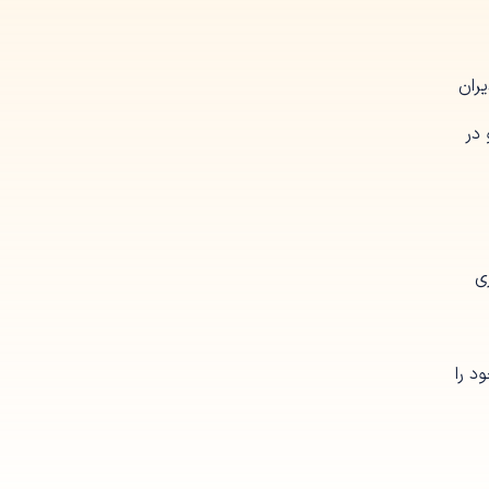
یران
 در
ی
د را